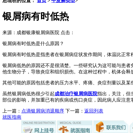
您现在的位置：
首页
>
牛皮癣类型
>
银屑病有时低热
来源：成都银康银屑病医院 点击：
银屑病有时低热是什么原因？
银屑病有时低热是指患者在银屑病症状发作期间，体温比正常稍
银屑病低热的原因还不是很清楚。一些研究认为这可能与患者免
他生物分子，导致炎症和组织损伤。在这种过程中，机体会释放出
其他可能的原因包括患者的压力水平、疼痛、炎症剂量以及某
虽然银屑病低热很少引起
成都治疗银屑病医院
指出，关注，但
部位的影响，并加重已有的疾病或伤口炎症，因此病人应注意
上一篇：
点滴银屑病消退顺序
下一篇：
返回列表
就医指南