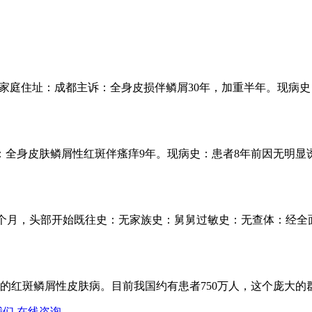
3 家庭住址：成都主诉：全身皮损伴鳞屑30年，加重半年。现病史 .
：全身皮肤鳞屑性红斑伴瘙痒9年。现病史：患者8年前因无明显诱 .
5个月，头部开始既往史：无家族史：舅舅过敏史：无查体：经全面 
红斑鳞屑性皮肤病。目前我国约有患者750万人，这个庞大的群体 
我们
在线咨询