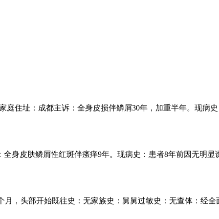
3 家庭住址：成都主诉：全身皮损伴鳞屑30年，加重半年。现病史 .
：全身皮肤鳞屑性红斑伴瘙痒9年。现病史：患者8年前因无明显诱 .
5个月，头部开始既往史：无家族史：舅舅过敏史：无查体：经全面 