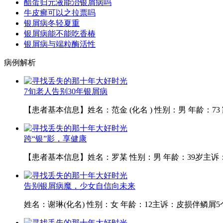
醋蛋归元液能治银屑病吗
牛皮癣可以之拉票吗
银屑病冬轻夏重
银屑病能不能吃香椿
银屑病与端粒酶活性
病例解析
7旬老人告别30年银屑病
【患者基本信息】姓名：范金 (化名 ) 性别：男 年龄：7
跨“银”影，享健康
【患者基本信息】姓名：罗某 性别：男 年龄：39岁主诉
告别银屑病魔，少女自信向未来
姓名：谢琳(化名) 性别：女 年龄：12主诉：皮损伴鳞屑